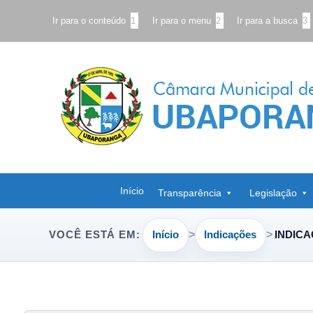
Ir para o conteúdo
1
Ir para o menu
2
Ir para a busca
3
Início
Transparência
Legislação
Início
Indicações
INDICA
VOCÊ ESTÁ EM: