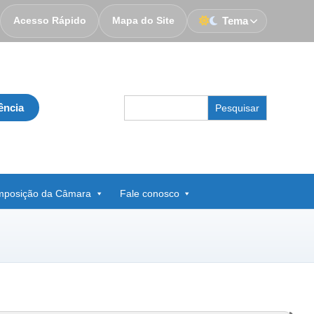
Acesso Rápido
Mapa do Site
Tema
Search
ência
for:
posição da Câmara
Fale conosco