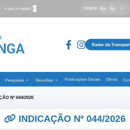
A+
A-
A
Ir para o rodapé
4
FONTE
Radar da Transpar
Publicações Gerais
Obras
Pesquisas
Reuniões
Com
ÇÃO Nº 044/2026
INDICAÇÃO Nº 044/2026