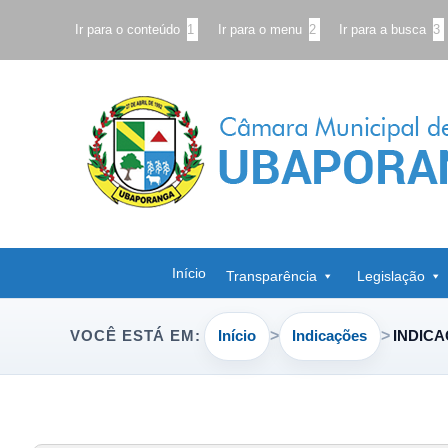
Ir para o conteúdo
1
Ir para o menu
2
Ir para a busca
3
Início
Transparência
Legislação
Início
Indicações
INDICA
VOCÊ ESTÁ EM: