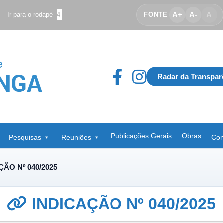
A+
A-
A
Ir para o rodapé
4
FONTE
Radar da Transpar
Publicações Gerais
Obras
Pesquisas
Reuniões
Com
ÇÃO Nº 040/2025
INDICAÇÃO Nº 040/2025