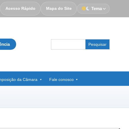
Acesso Rápido
Mapa do Site
Tema
Search
ência
for:
posição da Câmara
Fale conosco