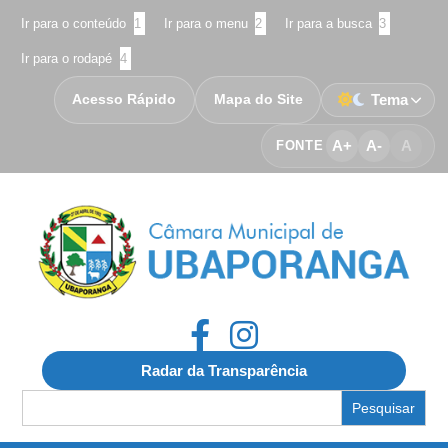
Ir para o conteúdo
1
Ir para o menu
2
Ir para a busca
3
Ir para o rodapé
4
Acesso Rápido
Mapa do Site
Tema
A+
A-
A
FONTE
Radar da Transparência
Search
for: