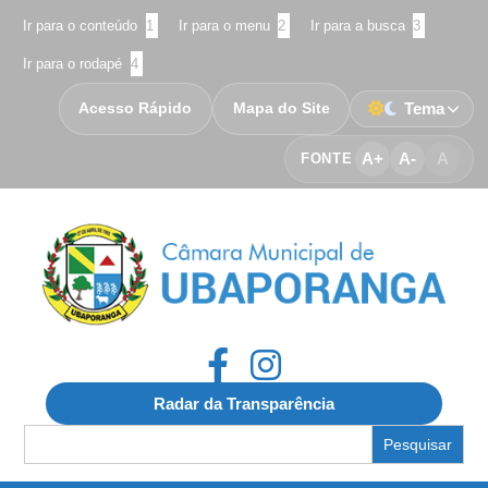
Ir para o conteúdo
1
Ir para o menu
2
Ir para a busca
3
Ir para o rodapé
4
Acesso Rápido
Mapa do Site
Tema
A+
A-
A
FONTE
Radar da Transparência
Search
for: