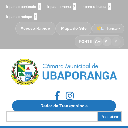
Ir para o conteúdo
1
Ir para o menu
2
Ir para a busca
3
Ir para o rodapé
4
Acesso Rápido
Mapa do Site
Tema
A+
A-
A
FONTE
Radar da Transparência
Search
for: