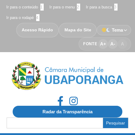
Ir para o conteúdo
1
Ir para o menu
2
Ir para a busca
3
Ir para o rodapé
4
Acesso Rápido
Mapa do Site
Tema
A+
A-
A
FONTE
Radar da Transparência
Search
for: