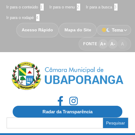
Ir para o conteúdo
1
Ir para o menu
2
Ir para a busca
3
Ir para o rodapé
4
Acesso Rápido
Mapa do Site
Tema
A+
A-
A
FONTE
Radar da Transparência
Search
for: