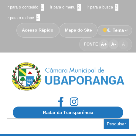
Ir para o conteúdo
1
Ir para o menu
2
Ir para a busca
3
Ir para o rodapé
4
Acesso Rápido
Mapa do Site
Tema
A+
A-
A
FONTE
Radar da Transparência
Search
for: