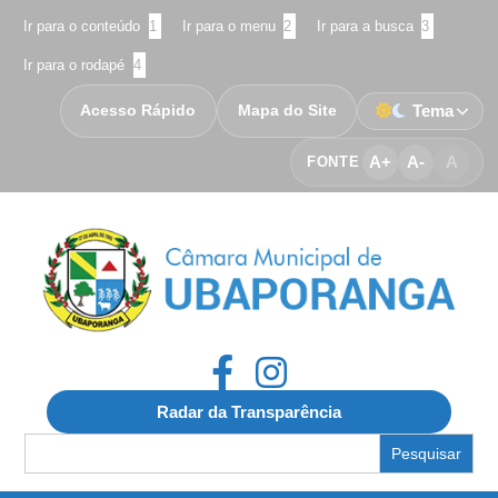
Ir para o conteúdo
1
Ir para o menu
2
Ir para a busca
3
Ir para o rodapé
4
Acesso Rápido
Mapa do Site
Tema
A+
A-
A
FONTE
Radar da Transparência
Search
for: