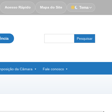
Acesso Rápido
Mapa do Site
Tema
Search
ência
for:
posição da Câmara
Fale conosco