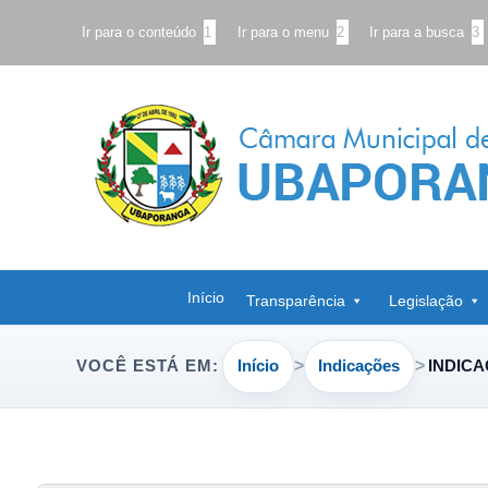
Ir para o conteúdo
1
Ir para o menu
2
Ir para a busca
3
Início
Transparência
Legislação
Início
Indicações
INDICA
VOCÊ ESTÁ EM: