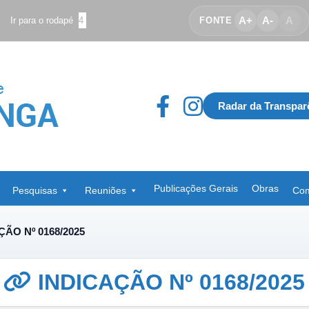
A+
A-
A
Ir para o rodapé
4
FONTE
Radar da Transpar
Publicações Gerais
Obras
Pesquisas
Reuniões
Com
ÇÃO Nº 0168/2025
INDICAÇÃO Nº 0168/2025