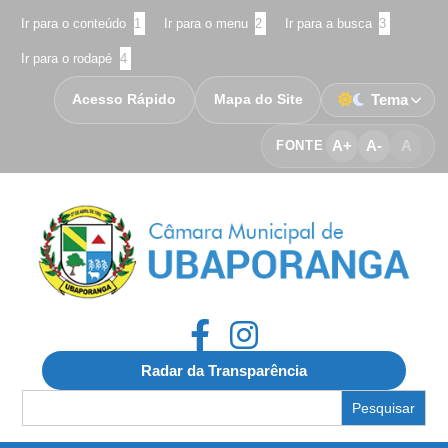
Ir para o conteúdo
1
Ir para o menu
2
Ir para a busca
3
Ir para o rodapé
4
Acesso Rápido
Mapa do Site
Tema
A+
A-
A
FONTE
Radar da Transparência
Search
for: