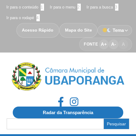
Ir para o conteúdo
1
Ir para o menu
2
Ir para a busca
3
Ir para o rodapé
4
Acesso Rápido
Mapa do Site
Tema
A+
A-
A
FONTE
Radar da Transparência
Search
for: