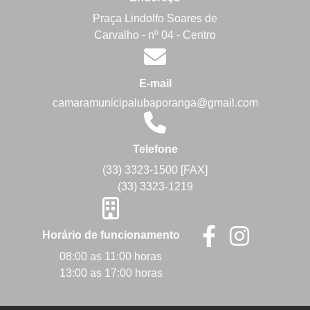
Praça Lindolfo Soares de
Carvalho - nº 04 - Centro
E-mail
camaramunicipalubaporanga@gmail.com
Telefone
(33) 3323-1500 [FAX]
(33) 3323-1219
Horário de funcionamento
08:00 as 11:00 horas
13:00 as 17:00 horas