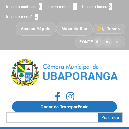
Ir para o conteúdo
1
Ir para o menu
2
Ir para a busca
3
Ir para o rodapé
4
Acesso Rápido
Mapa do Site
Tema
A+
A-
A
FONTE
Radar da Transparência
Search
for: