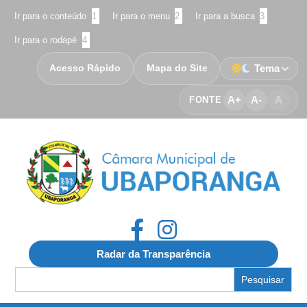
Ir para o conteúdo
1
Ir para o menu
2
Ir para a busca
3
Ir para o rodapé
4
Acesso Rápido
Mapa do Site
Tema
A+
A-
A
FONTE
Radar da Transparência
Search
for: