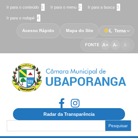
Ir para o conteúdo
1
Ir para o menu
2
Ir para a busca
3
Ir para o rodapé
4
Acesso Rápido
Mapa do Site
Tema
A+
A-
A
FONTE
Radar da Transparência
Search
for: