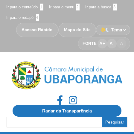
Ir para o conteúdo
1
Ir para o menu
2
Ir para a busca
3
Ir para o rodapé
4
Acesso Rápido
Mapa do Site
Tema
A+
A-
A
FONTE
Radar da Transparência
Search
for: