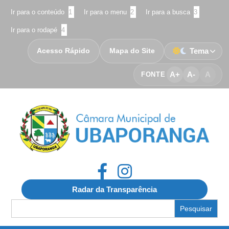
Ir para o conteúdo
1
Ir para o menu
2
Ir para a busca
3
Ir para o rodapé
4
Acesso Rápido
Mapa do Site
Tema
A+
A-
A
FONTE
Radar da Transparência
Search
for: