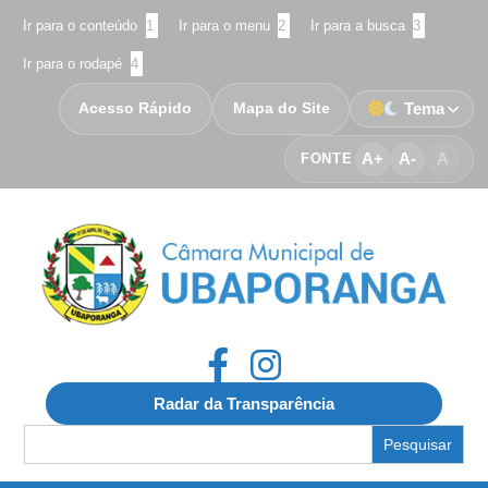
Ir para o conteúdo
1
Ir para o menu
2
Ir para a busca
3
Ir para o rodapé
4
Acesso Rápido
Mapa do Site
Tema
A+
A-
A
FONTE
Radar da Transparência
Search
for: