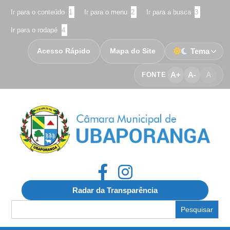
Ir para o conteúdo
1
Ir para o menu
2
Ir para a busca
3
Ir para o rodapé
4
Acesso Rápido
Mapa do Site
Tema
A+
A-
A
FONTE
Radar da Transparência
Search
for: