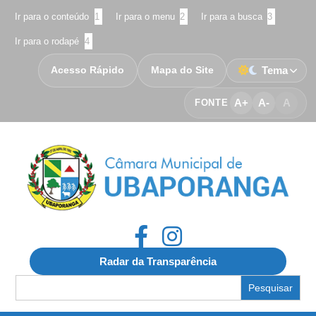
Ir para o conteúdo
1
Ir para o menu
2
Ir para a busca
3
Ir para o rodapé
4
Acesso Rápido
Mapa do Site
Tema
A+
A-
A
FONTE
Radar da Transparência
Search
for: