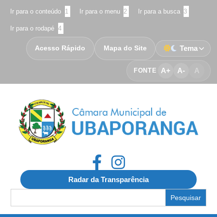
Ir para o conteúdo
1
Ir para o menu
2
Ir para a busca
3
Ir para o rodapé
4
Acesso Rápido
Mapa do Site
Tema
A+
A-
A
FONTE
Radar da Transparência
Search
for: