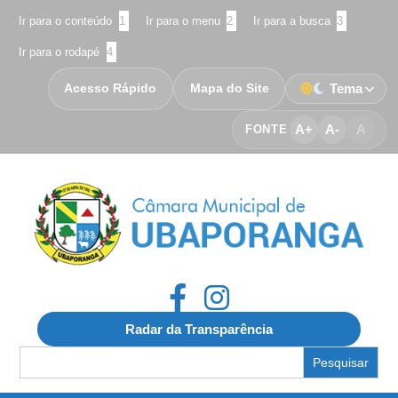
Ir para o conteúdo
1
Ir para o menu
2
Ir para a busca
3
Ir para o rodapé
4
Acesso Rápido
Mapa do Site
Tema
A+
A-
A
FONTE
Radar da Transparência
Search
for: