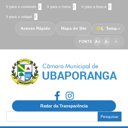
Ir para o conteúdo
1
Ir para o menu
2
Ir para a busca
3
Ir para o rodapé
4
Acesso Rápido
Mapa do Site
Tema
A+
A-
A
FONTE
Radar da Transparência
Search
for: