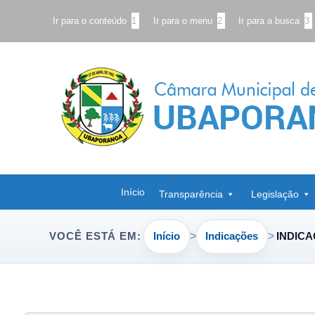
Ir para o conteúdo
1
Ir para o menu
2
Ir para a busca
3
Início
Transparência
Legislação
Início
Indicações
INDICA
VOCÊ ESTÁ EM: