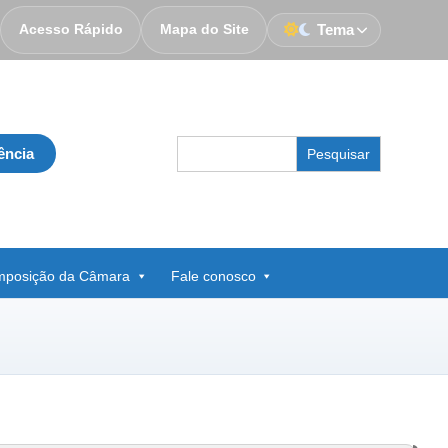
Acesso Rápido
Mapa do Site
Tema
Search
ência
for:
posição da Câmara
Fale conosco