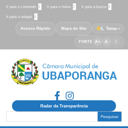
Ir para o conteúdo
1
Ir para o menu
2
Ir para a busca
3
Ir para o rodapé
4
Acesso Rápido
Mapa do Site
Tema
A+
A-
A
FONTE
Radar da Transparência
Search
for: