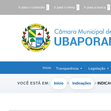
Ir para o conteúdo
1
Ir para o menu
2
Ir para a busca
3
Início
Transparência
Legislação
Início
Indicações
INDICA
VOCÊ ESTÁ EM: