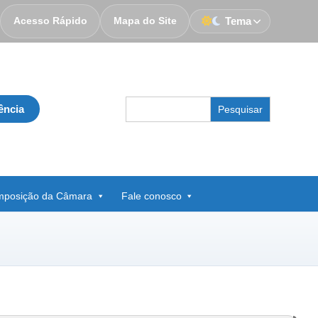
Acesso Rápido
Mapa do Site
Tema
Search
ência
for:
posição da Câmara
Fale conosco