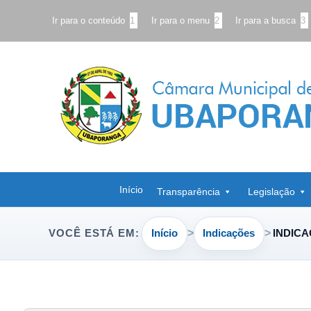
Ir para o conteúdo
1
Ir para o menu
2
Ir para a busca
3
Início
Transparência
Legislação
Início
Indicações
INDICA
VOCÊ ESTÁ EM: