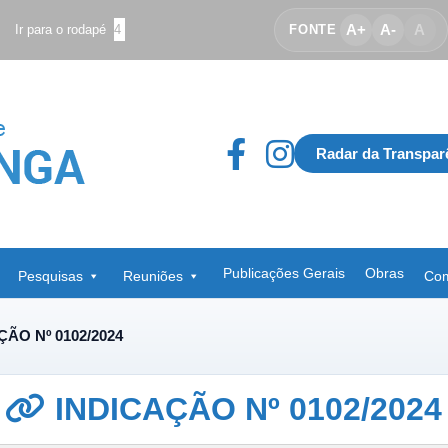
A+
A-
A
Ir para o rodapé
4
FONTE
Radar da Transpar
Publicações Gerais
Obras
Pesquisas
Reuniões
Com
ÇÃO Nº 0102/2024
INDICAÇÃO Nº 0102/2024