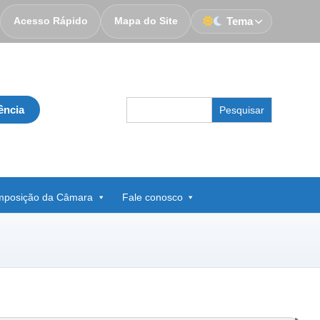
Acesso Rápido
Mapa do Site
Tema
Search
ência
for:
posição da Câmara
Fale conosco