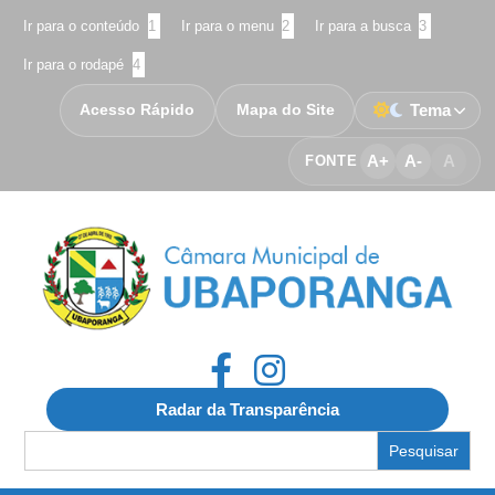
Ir para o conteúdo
1
Ir para o menu
2
Ir para a busca
3
Ir para o rodapé
4
Acesso Rápido
Mapa do Site
Tema
A+
A-
A
FONTE
Radar da Transparência
Search
for: