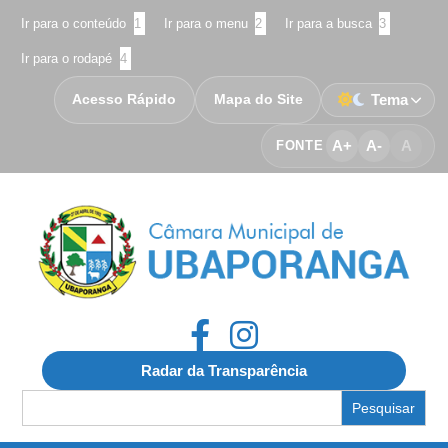
Ir para o conteúdo
1
Ir para o menu
2
Ir para a busca
3
Ir para o rodapé
4
Acesso Rápido
Mapa do Site
Tema
A+
A-
A
FONTE
Radar da Transparência
Search
for: