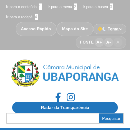
Ir para o conteúdo
1
Ir para o menu
2
Ir para a busca
3
Ir para o rodapé
4
Acesso Rápido
Mapa do Site
Tema
A+
A-
A
FONTE
Radar da Transparência
Search
for: