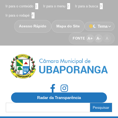
Ir para o conteúdo
1
Ir para o menu
2
Ir para a busca
3
Ir para o rodapé
4
Acesso Rápido
Mapa do Site
Tema
A+
A-
A
FONTE
Radar da Transparência
Search
for: