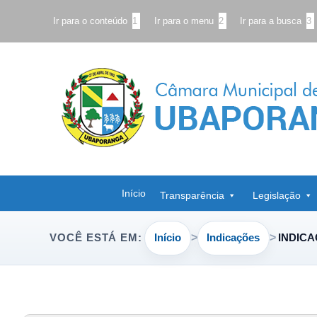
Ir para o conteúdo
1
Ir para o menu
2
Ir para a busca
3
Início
Transparência
Legislação
Início
Indicações
INDICA
VOCÊ ESTÁ EM: