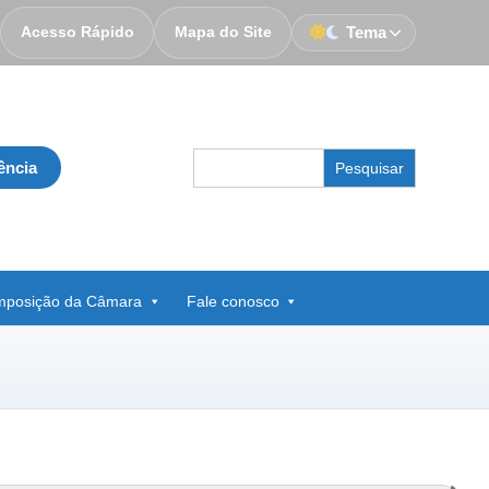
Acesso Rápido
Mapa do Site
Tema
Search
ência
for:
posição da Câmara
Fale conosco