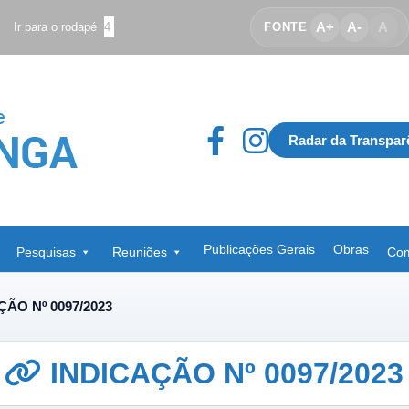
A+
A-
A
Ir para o rodapé
4
FONTE
Radar da Transpar
Publicações Gerais
Obras
Pesquisas
Reuniões
Com
ÇÃO Nº 0097/2023
INDICAÇÃO Nº 0097/2023