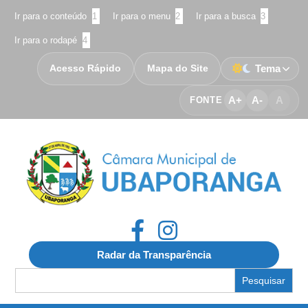
Ir para o conteúdo
1
Ir para o menu
2
Ir para a busca
3
Ir para o rodapé
4
Acesso Rápido
Mapa do Site
Tema
A+
A-
A
FONTE
Radar da Transparência
Search
for: