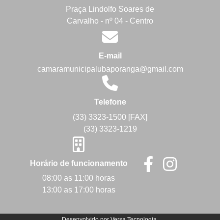
Praça Lindolfo Soares de
Carvalho - nº 04 - Centro
E-mail
camaramunicipalubaporanga@gmail.com
Telefone
(33) 3323-1500 [FAX]
(33) 3323-1219
Horário de funcionamento
08:00 as 11:00 horas
13:00 as 17:00 horas
Desenvolvido por
Versa Tecnologia
.