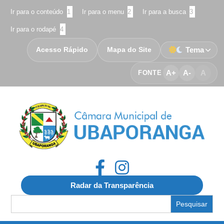
Ir para o conteúdo
1
Ir para o menu
2
Ir para a busca
3
Ir para o rodapé
4
Acesso Rápido
Mapa do Site
Tema
A+
A-
A
FONTE
Radar da Transparência
Search
for: