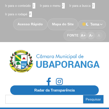
Ir para o conteúdo
1
Ir para o menu
2
Ir para a busca
3
Ir para o rodapé
4
Acesso Rápido
Mapa do Site
Tema
A+
A-
A
FONTE
Radar da Transparência
Search
for: