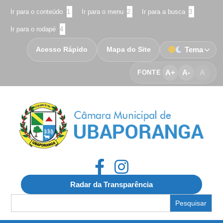
Ir para o conteúdo
1
Ir para o menu
2
Ir para a busca
3
Ir para o rodapé
4
Acesso Rápido
Mapa do Site
Tema
A+
A-
A
FONTE
Radar da Transparência
Search
for: