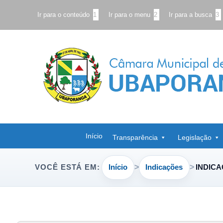
Ir para o conteúdo
1
Ir para o menu
2
Ir para a busca
3
Início
Transparência
Legislação
Início
Indicações
INDICA
VOCÊ ESTÁ EM: