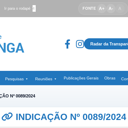
A+
A-
A
Ir para o rodapé
4
FONTE
Radar da Transpar
Publicações Gerais
Obras
Pesquisas
Reuniões
Com
ÇÃO Nº 0089/2024
INDICAÇÃO Nº 0089/2024