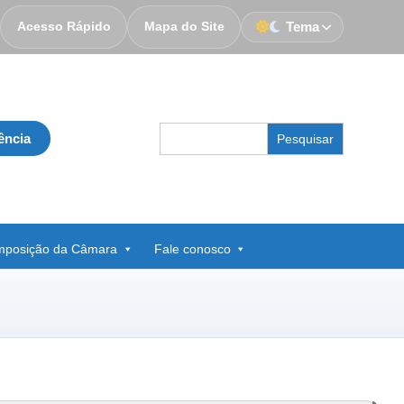
Acesso Rápido
Mapa do Site
Tema
Search
ência
for:
posição da Câmara
Fale conosco