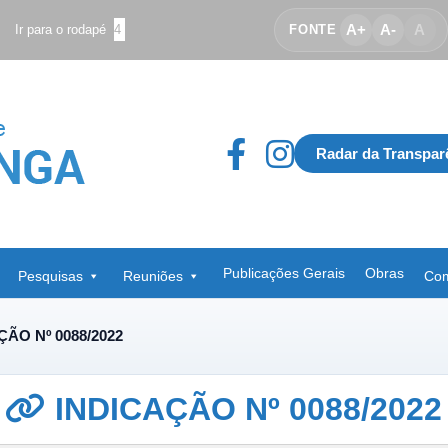
A+
A-
A
Ir para o rodapé
4
FONTE
Radar da Transpar
Publicações Gerais
Obras
Pesquisas
Reuniões
Com
ÇÃO Nº 0088/2022
INDICAÇÃO Nº 0088/2022