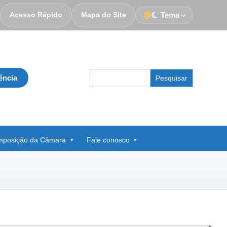
Acesso Rápido
Mapa do Site
Tema
Search
ência
for:
posição da Câmara
Fale conosco