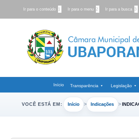
Ir para o conteúdo
1
Ir para o menu
2
Ir para a busca
3
Início
Transparência
Legislação
Início
Indicações
INDICA
VOCÊ ESTÁ EM: