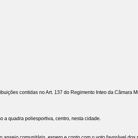
uições contidas no Art. 137 do Regimento Inteo da Câmara Mu
o a quadra poliesportiva, centro, nesta cidade.
e o anseio comunitário, espero e conto com o voto favorável dos