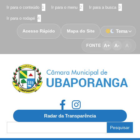
Ir para o conteúdo
1
Ir para o menu
2
Ir para a busca
3
Ir para o rodapé
4
Acesso Rápido
Mapa do Site
Tema
A+
A-
A
FONTE
Radar da Transparência
Search
for: