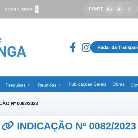
A+
A-
A
Ir para o rodapé
4
FONTE
Radar da Transpar
Publicações Gerais
Obras
Pesquisas
Reuniões
Com
ÇÃO Nº 0082/2023
INDICAÇÃO Nº 0082/2023