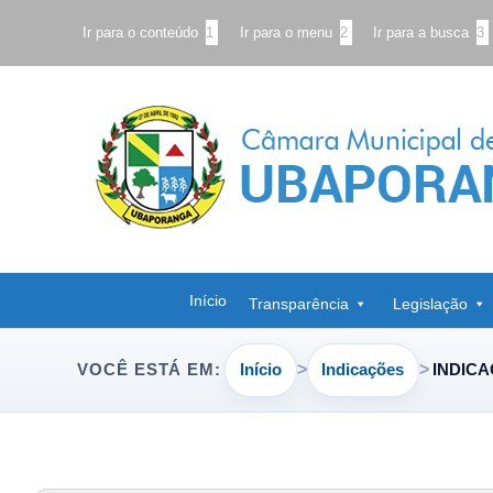
Ir para o conteúdo
1
Ir para o menu
2
Ir para a busca
3
Início
Transparência
Legislação
Início
Indicações
INDICA
VOCÊ ESTÁ EM: