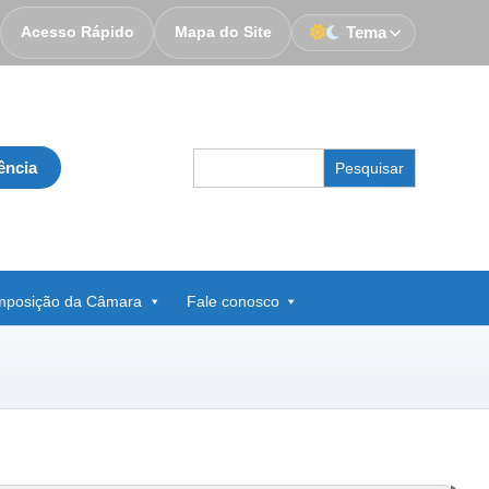
Acesso Rápido
Mapa do Site
Tema
Search
ência
for:
posição da Câmara
Fale conosco