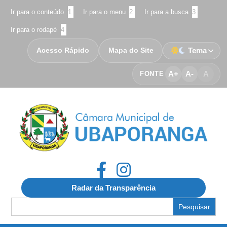
Ir para o conteúdo
1
Ir para o menu
2
Ir para a busca
3
Ir para o rodapé
4
Acesso Rápido
Mapa do Site
Tema
A+
A-
A
FONTE
Radar da Transparência
Search
for: