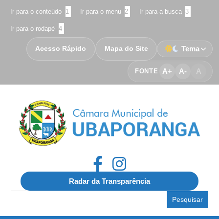
Ir para o conteúdo
1
Ir para o menu
2
Ir para a busca
3
Ir para o rodapé
4
Acesso Rápido
Mapa do Site
Tema
A+
A-
A
FONTE
Radar da Transparência
Search
for: