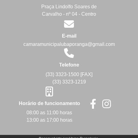
Praça Lindolfo Soares de
Carvalho - nº 04 - Centro
E-mail
camaramunicipalubaporanga@gmail.com
Telefone
(33) 3323-1500 [FAX]
(33) 3323-1219
Horário de funcionamento
08:00 as 11:00 horas
13:00 as 17:00 horas