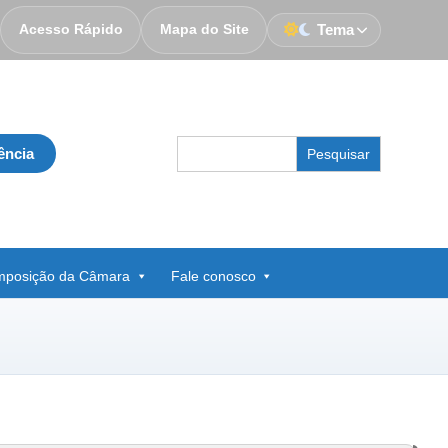
Acesso Rápido
Mapa do Site
Tema
Search
ência
for:
posição da Câmara
Fale conosco