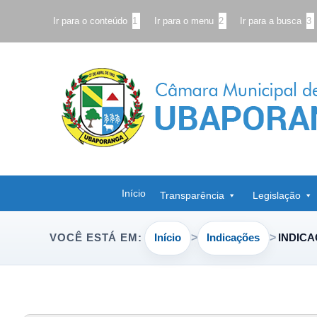
Ir para o conteúdo
1
Ir para o menu
2
Ir para a busca
3
Início
Transparência
Legislação
Início
Indicações
INDICA
VOCÊ ESTÁ EM: