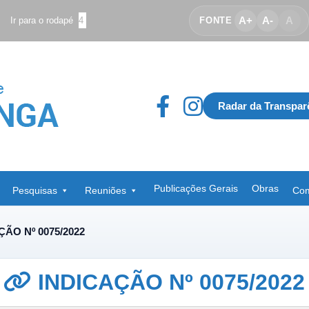
A+
A-
A
Ir para o rodapé
4
FONTE
Radar da Transpar
Publicações Gerais
Obras
Pesquisas
Reuniões
Com
ÇÃO Nº 0075/2022
INDICAÇÃO Nº 0075/2022