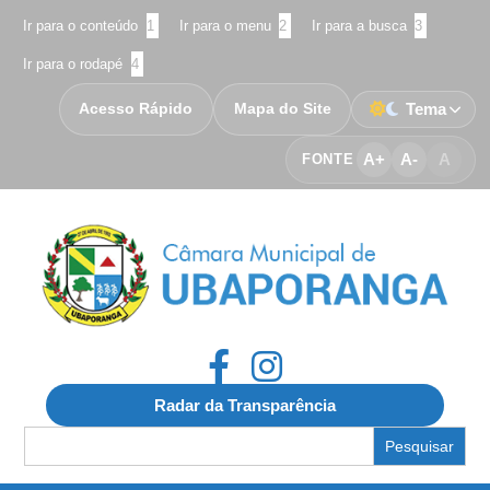
Ir para o conteúdo
1
Ir para o menu
2
Ir para a busca
3
Ir para o rodapé
4
Acesso Rápido
Mapa do Site
Tema
A+
A-
A
FONTE
Radar da Transparência
Search
for: