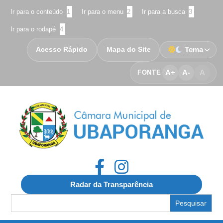
Ir para o conteúdo
1
Ir para o menu
2
Ir para a busca
3
Ir para o rodapé
4
Acesso Rápido
Mapa do Site
Tema
A+
A-
A
FONTE
Radar da Transparência
Search
for: