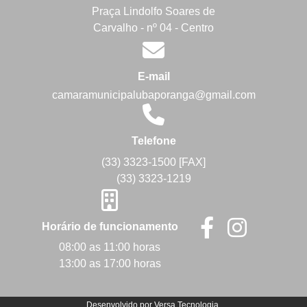
Praça Lindolfo Soares de
Carvalho - nº 04 - Centro
E-mail
camaramunicipalubaporanga@gmail.com
Telefone
(33) 3323-1500 [FAX]
(33) 3323-1219
Horário de funcionamento
08:00 as 11:00 horas
13:00 as 17:00 horas
Desenvolvido por
Versa Tecnologia
.