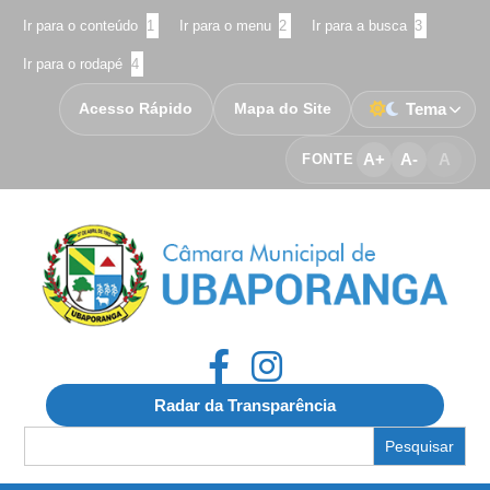
Ir para o conteúdo
1
Ir para o menu
2
Ir para a busca
3
Ir para o rodapé
4
Acesso Rápido
Mapa do Site
Tema
A+
A-
A
FONTE
Radar da Transparência
Search
for: