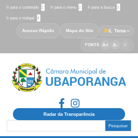
Ir para o conteúdo
1
Ir para o menu
2
Ir para a busca
3
Ir para o rodapé
4
Acesso Rápido
Mapa do Site
Tema
A+
A-
A
FONTE
Radar da Transparência
Search
for: