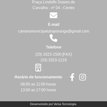
Praça Lindolfo Soares de
Carvalho - nº 04 - Centro
E-mail
camaramunicipalubaporanga@gmail.com
Telefone
(33) 3323-1500 [FAX]
(33) 3323-1219
Horário de funcionamento
08:00 as 11:00 horas
13:00 as 17:00 horas
Desenvolvido por
Versa Tecnologia
.