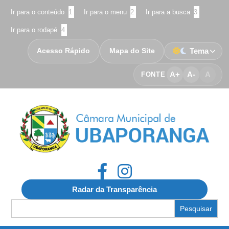
Ir para o conteúdo
1
Ir para o menu
2
Ir para a busca
3
Ir para o rodapé
4
Acesso Rápido
Mapa do Site
Tema
A+
A-
A
FONTE
Radar da Transparência
Search
for: