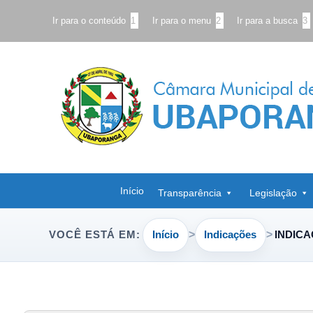
Ir para o conteúdo
1
Ir para o menu
2
Ir para a busca
3
Início
Transparência
Legislação
Início
Indicações
INDICA
VOCÊ ESTÁ EM: