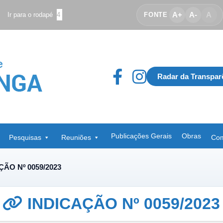
A+
A-
A
Ir para o rodapé
4
FONTE
Radar da Transpar
Publicações Gerais
Obras
Pesquisas
Reuniões
Com
ÇÃO Nº 0059/2023
INDICAÇÃO Nº 0059/2023