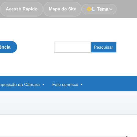
Acesso Rápido
Mapa do Site
Tema
Search
ência
for:
posição da Câmara
Fale conosco