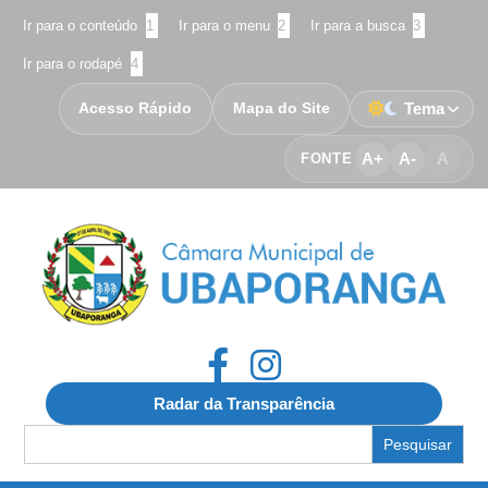
Ir para o conteúdo
1
Ir para o menu
2
Ir para a busca
3
Ir para o rodapé
4
Acesso Rápido
Mapa do Site
Tema
A+
A-
A
FONTE
Radar da Transparência
Search
for: